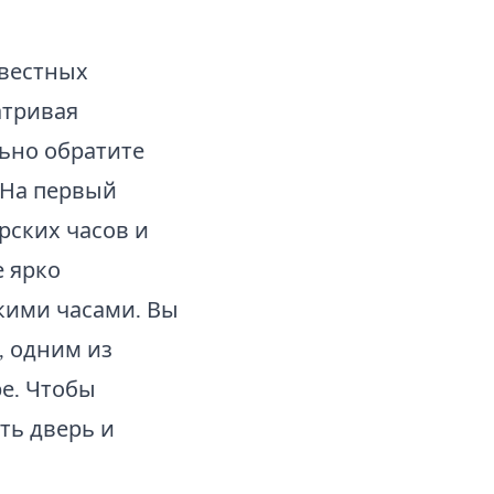
звестных
атривая
льно обратите
 На первый
рских часов и
е ярко
ими часами. Вы
, одним из
е. Чтобы
ть дверь и