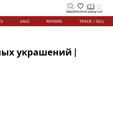
View Cart
Search
Wishlist
Catalog
Cart
ES
SALE
REPAIRS
TRADE / SELL
ных украшений |