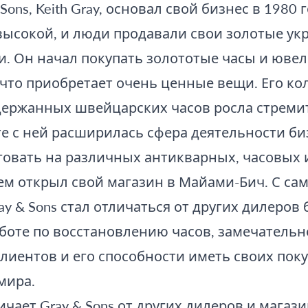
Sons, Keith Gray, основал свой бизнес в 1980 
высокой, и люди продавали свои золотые ук
и. Он начал покупать золототые часы и юве
 что приобретает очень ценные вещи. Его ко
держанных швейцарских часов росла стрем
е с ней расширилась сфера деятельности би
рговать на различных антикварных, часовых
тем открыл свой магазин в Майами-Бич. С са
ay & Sons стал отличаться от других дилеров
боте по восстановлению часов, замечатель
иентов и его способности иметь своих поку
мира.
ичает Gray & Sons от других дилеров и магазин