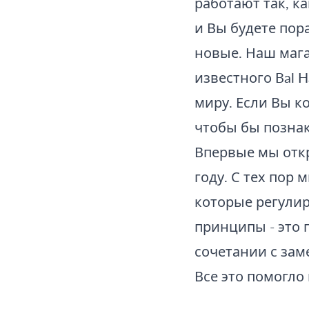
работают так, к
и Вы будете пор
новые. Наш маг
известного Bal H
миру. Если Вы к
чтобы бы познак
Впервые мы отк
году. С тех пор
которые регулир
принципы - это 
сочетании с за
Все это помогло