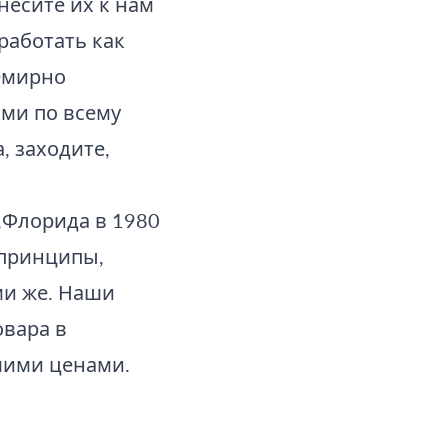
несите их к нам
работать как
емирно
ами по всему
, заходите,
,Флорида в 1980
 принципы,
еми же. Наши
овара в
шими ценами.