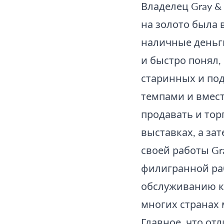
Владелец Gray & 
на золото была 
наличные деньг
и быстро понял,
старинных и по
темпами и вмест
продавать и то
выставках, а за
своей работы Gr
филигранной ра
обслуживанию кл
многих странах 
Главное, что отл