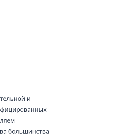
ательной и
тифицированных
вляем
тва большинства