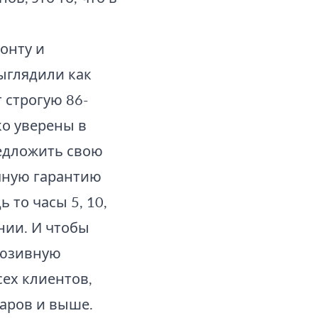
онту и
ыглядили как
 строгую 86-
о уверены в
редложить свою
чную гарантию
ь то часы 5, 10,
нии. И чтобы
люзивную
сех клиентов,
аров и выше.