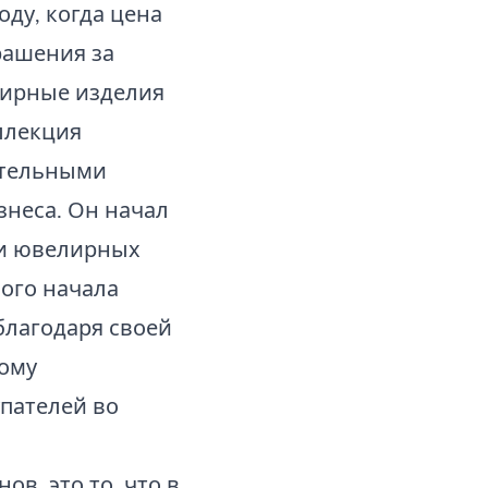
году, когда цена
рашения за
лирные изделия
ллекция
ительными
знеса. Он начал
 и ювелирных
мого начала
 благодаря своей
ному
пателей во
ов, это то, что в