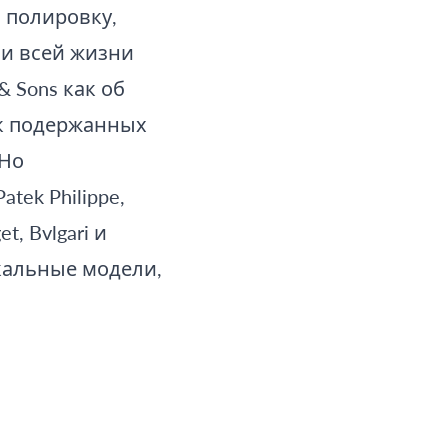
 полировку,
ии всей жизни
& Sons как об
к подержанных
 Но
tek Philippe,
et, Bvlgari и
кальные модели,