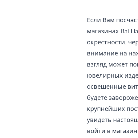
Если Вам посчас
магазинах Bal H
окрестности, че
внимание на нах
взгляд может по
ювелирных издел
освещенные вит
будете завороже
крупнейших пос
увидеть настоящ
войти в магазин