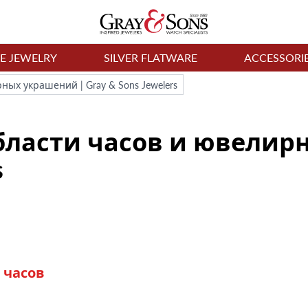
NE JEWELRY
SILVER FLATWARE
ACCESSORI
ых украшений | Gray & Sons Jewelers
бласти часов и ювелир
s
 часов