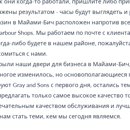
ак они когда-то работали, пришлите либо при
ажены результатом - часы будут выглядеть и 
азин в Майами-Бич расположен напротив вс
arbour Shops. Мы работаем по почте с клиент
огда-либо будете в нашем районе, пожалуйста
омиться с нами.
рыли наши двери для бизнеса в Майами-Бич
 многое изменилось, но oсновополагающиеся
уют Gray and Sons с первого дня, остались т
предлагать только самое высокое качество т
мечательным качеством обслуживания и луч
 нам стать теми, кем мы сегодня являемся.